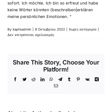
sofort. Ich möchte. Ich bin so erfreut und habe
keine Wörter könnten {beschreiben|erklären
meine persönlichen Emotionen. “
By
kaplisadmin
|
8 Οκτωβρίου 2022
|
Χωρίς κατηγορία
|
στο
Δεν επιτρέπεται σχολιασμός
VictoriyaClub:
wie
Übersee
Dating-
Share This Story, Choose Your
Site
tatsächlich
Platform!
Bring
Singles
Facebook
Twitter
Reddit
LinkedIn
WhatsApp
Telegram
Tumblr
Pinterest
Vk
Xing
Together
Email
Über
Kontinente
hinweg
Mit
einem