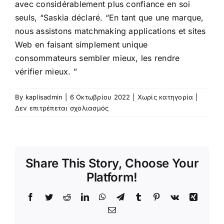
avec considérablement plus confiance en soi
seuls, “Saskia déclaré. “En tant que une marque,
nous assistons matchmaking applications et sites
Web en faisant simplement unique
consommateurs sembler mieux, les rendre
vérifier mieux. ”
By
kaplisadmin
|
6 Οκτωβρίου 2022
|
Χωρίς κατηγορία
|
στο
Δεν επιτρέπεται σχολιασμός
Hey
Saturdayâ
„¢
S’étend
Share This Story, Choose Your
le
Atteindre
Platform!
Améliorer
La
Facebook
Twitter
Reddit
LinkedIn
WhatsApp
Telegram
Tumblr
Pinterest
Vk
Xing
confiance
Email
en