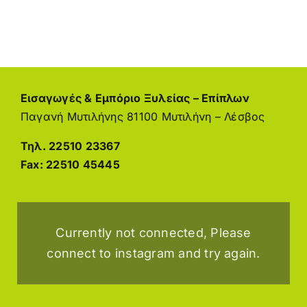
lo
estés
No
Interesado
Εισαγωγές & Εμπόριο Ξυλείας – Επίπλων
Παγανή Μυτιλήνης 81100
Μυτιλήνη – Λέσβος
Τηλ.
22510 23367
Fax:
22510 45445
Currently not connected, Please
connect to instagram and try again.