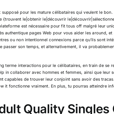
supposé pour les mature célibataires qui veulent le bon. V
e {trouvent le|obtenir le|découvrir le|découvrir|sélection
lateforme est nécessaire pour fit tous off malgré leur un
rès authentique pages Web pour vous aider les around, et c
res ou non intentionnel connexions parce qu’ils sont inté
e passer son temps, et alternativement, il va probablemen
ng terme interactions pour le célibataires, en train de se r
elp in collaborer avec hommes et femmes, ainsi que leur sex
ont capables de trouver leur conjoint sans avoir des tracas
ow it fonctionne vraiment. En plus, tu pourras atteindre in
ult Quality Singles