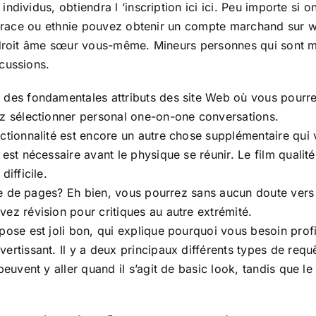
dividus, obtiendra l ‘inscription ici ici. Peu importe si on
le race ou ethnie pouvez obtenir un compte marchand sur w
e droit âme sœur vous-même. Mineurs personnes qui sont m
cussions.
 des fondamentales attributs des site Web où vous pourre
ez sélectionner personal one-on-one conversations.
ctionnalité est encore un autre chose supplémentaire qui 
 est nécessaire avant le physique se réunir. Le film qualit
ifficile.
inte de pages? Eh bien, vous pourrez sans aucun doute vers
ez révision pour critiques au autre extrémité.
ose est joli bon, qui explique pourquoi vous besoin profiter
ertissant. Il y a deux principaux différents types de requ
 peuvent y aller quand il s’agit de basic look, tandis que