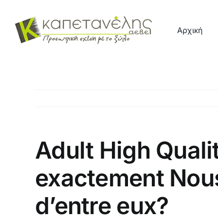
Μετάβαση
στο
Αρχική
περιεχόμενο
Adult High Quali
exactement Nous
d’entre eux?