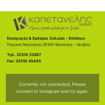
Εισαγωγές & Εμπόριο Ξυλείας – Επίπλων
Παγανή Μυτιλήνης 81100
Μυτιλήνη – Λέσβος
Τηλ.
22510 23367
Fax:
22510 45445
Currently not connected, Please
connect to instagram and try again.